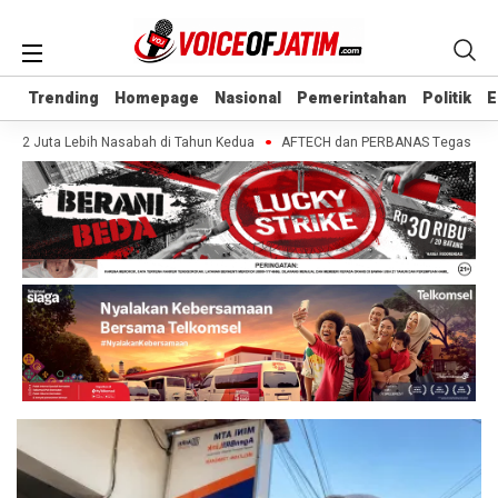
Trending
Trending
Homepage
Homepage
Nasional
Nasional
Pemerintahan
Pemerintahan
Politik
Politik
E
E
,2 Juta Lebih Nasabah di Tahun Kedua
AFTECH dan PERBANAS Tegaskan Pentin