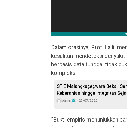
Dalam orasinya, Prof. Lailil m
kesulitan mendeteksi penyakit k
berbasis data tunggal tidak c
kompleks.
STIE Malangkuçeçwara Bekali Sa
Keberanian hingga Integritas Seja
admin
25/07/2026
“Bukti empiris menunjukkan bah