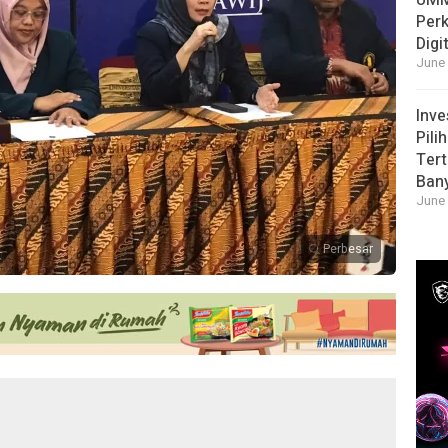
UMM
Per
Digi
June 
Inve
Pili
Tert
Ban
June 
Perbesar