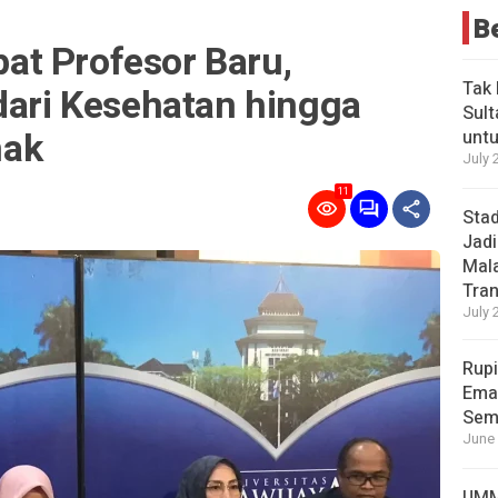
B
t Profesor Baru,
Tak 
dari Kesehatan hingga
Sult
nak
untu
July 
11
Stad
Jadi
Mala
Tran
July 
Rupi
Emas
Sema
June 