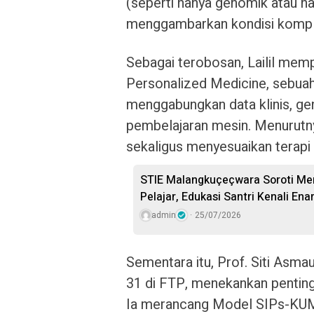
(seperti hanya genomik atau ha
menggambarkan kondisi komple
Sebagai terobosan, Lailil memp
Personalized Medicine, sebua
menggabungkan data klinis, gen
pembelajaran mesin. Menurutn
sekaligus menyesuaikan terapi
STIE Malangkuçeçwara Soroti Men
Pelajar, Edukasi Santri Kenali E
admin
25/07/2026
Sementara itu, Prof. Siti Asma
31 di FTP, menekankan pentin
Ia merancang Model SIPs-KUM