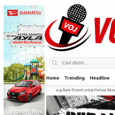
Home
Home
Trending
Trending
Headline
Headline
skan Pentingnya Sinergi Bank-Fintech untuk Perluas Akses Kredit Na