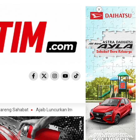
abat
Ajaib Luncurkan Investasi Saham AS, Ajak Investor Manfaatka