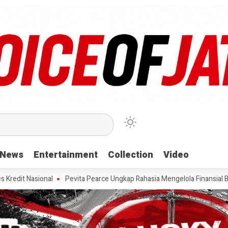
News
News
Entertainment
Entertainment
Collection
Collection
Video
Video
sional
Pevita Pearce Ungkap Rahasia Mengelola Finansial Bareng Sah