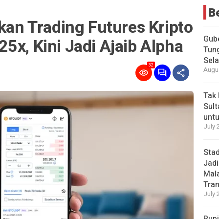
B
rkan Trading Futures Kripto
Gub
5x, Kini Jadi Ajaib Alpha
Tung
Sel
32
Augus
Tak 
Sult
untu
July 
Stad
Jadi
Mala
Tran
July 