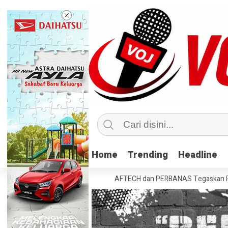
Home
Home
Trending
Trending
Headline
Headline
sabah di Tahun Kedua
AFTECH dan PERBANAS Tegaskan Pentingnya Sine