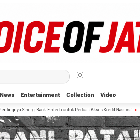
News
News
Entertainment
Entertainment
Collection
Collection
Video
Video
rgi Bank-Fintech untuk Perluas Akses Kredit Nasional
Pevita Pear