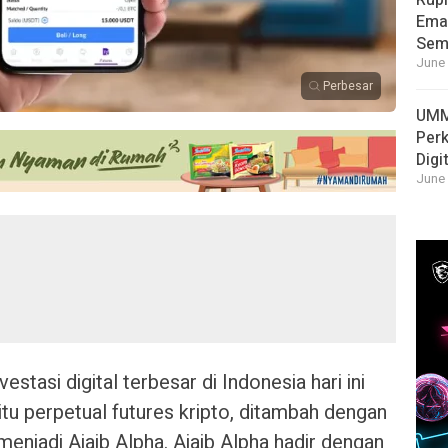
Rupi
Emas
Sema
June 
Perbesar
UMM
Per
Digi
June 
estasi digital terbesar di Indonesia hari ini
 perpetual futures kripto, ditambah dengan
menjadi Ajaib Alpha. Ajaib Alpha hadir dengan