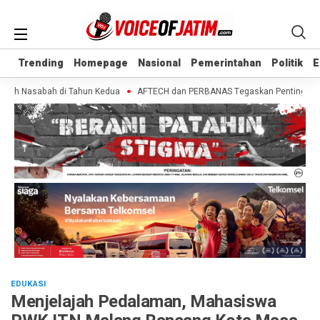
Trending
Trending
Homepage
Homepage
Nasional
Nasional
Pemerintahan
Pemerintahan
Politik
Politik
E
E
ih Nasabah di Tahun Kedua
AFTECH dan PERBANAS Tegaskan Pentingnya Sinerg
EDUKASI
Menjelajah Pedalaman, Mahasiswa