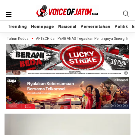
Trending
Trending
Homepage
Homepage
Nasional
Nasional
Pemerintahan
Pemerintahan
Politik
Politik
E
E
 Tahun Kedua
AFTECH dan PERBANAS Tegaskan Pentingnya Sinergi Bank-Fintec