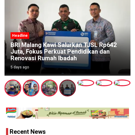
Headline
AgenBRILink Jadi Tulang Punggung
Layanan Perbankan, BRI Malang Sutoyo
Raih Sales Volume Rp472 Miliar
6 days ago
Recent News