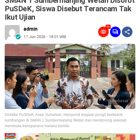
SMAN 1 Sumbermanjing Wetan Disorot
PuSDeK, Siswa Disebut Terancam Tak
Ikut Ujian
99
admin
17 Jun 2026 - 18:01 WIB
Perbesar
Direktur PuSDeK, Asep Suriaman, menyoroti dugaan pungli berkedok
sumbangan di SMAN 1 Sumbermanjing Wetan dan mendorong sekolah
membuka transparansi melalui komite.