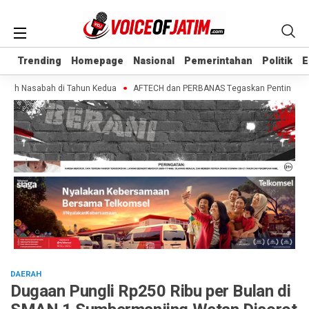
Trending
Trending
Homepage
Homepage
Nasional
Nasional
Pemerintahan
Pemerintahan
Politik
Politik
E
E
ih Nasabah di Tahun Kedua
AFTECH dan PERBANAS Tegaskan Pentingnya Sinerg
DAERAH
Dugaan Pungli Rp250 Ribu per Bulan di