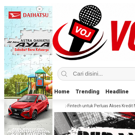
Home
Home
Trending
Trending
Headline
Headline
gnya Sinergi Bank-Fintech untuk Perluas Akses Kredit Nasional
P