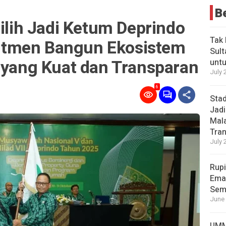
B
pilih Jadi Ketum Deprindo
Tak 
tmen Bangun Ekosistem
Sult
 yang Kuat dan Transparan
untu
July 
6
Stad
Jadi
Mala
Tran
July 
Rupi
Emas
Sema
June 