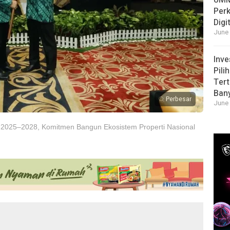
UMM
Per
Digi
June 
Inve
Pili
Tert
Ban
Perbesar
June 
do 2025–2028, Komitmen Bangun Ekosistem Properti Nasional