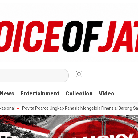
News
News
Entertainment
Entertainment
Collection
Collection
Video
Video
evita Pearce Ungkap Rahasia Mengelola Finansial Bareng Sahabat
Aja