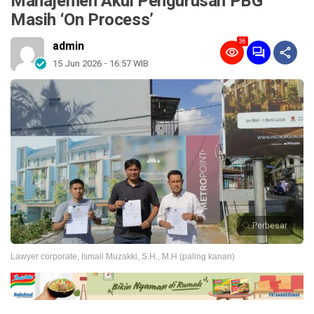
Manajemen Akui Pengurusan PBG
Masih ‘On Process’
36
admin
15 Jun 2026 - 16:57 WIB
Perbesar
Lawyer corporate, Ismail Muzakki, S.H., M.H (paling kanan)