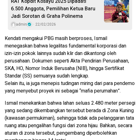
RAT Kopdit Kosayu 2025 Dipadati
6.500 Anggota, Pemilihan Ketua Baru
Jadi Sorotan di Graha Polinema
admin
22/02/2026
Kendati mengakui PBG masih berproses, Ismail
menegaskan bahwa legalitas fundamental korporasi dan
izin-izin pokok lainnya sudah klir dan dikantongi oleh
perusahaan. Dokumen seperti Akta Pendirian Perusahaan,
SKA, HO, Nomor Induk Berusaha (NIB), hingga Sertifikat
Standar (SS) semuanya sudah lengkap.
Selain itu, ia juga menepis tudingan miring dari para pendemo
yang menyebut proyek ini sebagai “mafia perumahan”.
Ismail menekankan bahwa lahan seluas 2.480 meter persegi
yang sedang dikembangkan tersebut berada di Zona Kuning
(kawasan permukiman), sehingga tidak ada pelanggaran tata
ruang atau pengalihan fungsi dari zona hijau. Bahkan, secara
aturan di zona tersebut, pengembang diperbolehkan