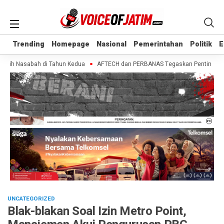
Trending
Trending
Homepage
Homepage
Nasional
Nasional
Pemerintahan
Pemerintahan
Politik
Politik
E
E
bih Nasabah di Tahun Kedua
AFTECH dan PERBANAS Tegaskan Pentingnya Siner
UNCATEGORIZED
Blak-blakan Soal Izin Metro Point,