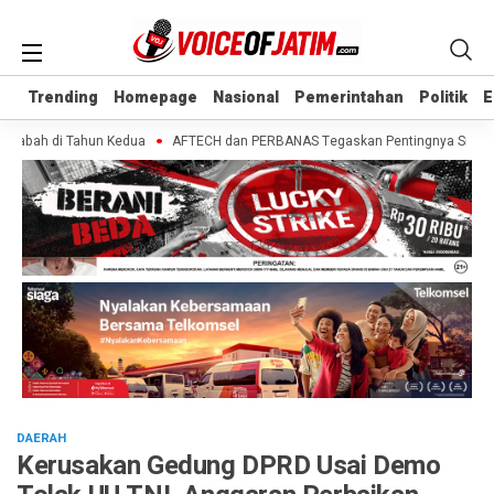
Trending
Trending
Homepage
Homepage
Nasional
Nasional
Pemerintahan
Pemerintahan
Politik
Politik
E
E
sabah di Tahun Kedua
AFTECH dan PERBANAS Tegaskan Pentingnya Sinergi Ban
DAERAH
Kerusakan Gedung DPRD Usai Demo