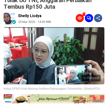
Tolak UU TNI, Anggaran Perbaikan
Tembus Rp150 Juta
9
Shelly Lisdya
25 Mar 2025 - 14:30 WIB
Perbesar
Ketua DPRD Kota Malang Amithya Ratnanggani Sirraduhita. (Shelly/VOJ)