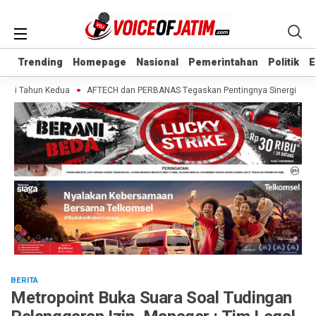
Trending
Trending
Homepage
Homepage
Nasional
Nasional
Pemerintahan
Pemerintahan
Politik
Politik
E
E
di Tahun Kedua
AFTECH dan PERBANAS Tegaskan Pentingnya Sinergi Bank-Fint
BERITA
Metropoint Buka Suara Soal Tudingan