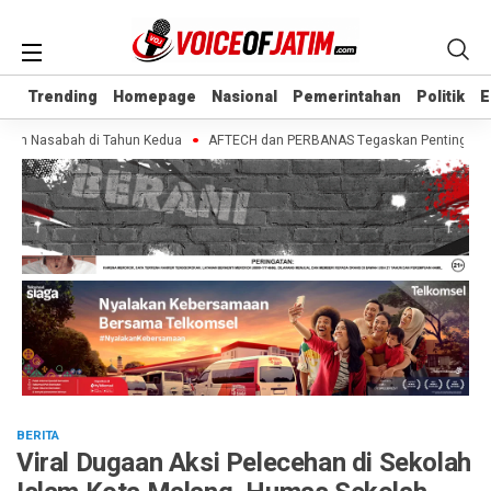
Trending
Trending
Homepage
Homepage
Nasional
Nasional
Pemerintahan
Pemerintahan
Politik
Politik
E
E
ih Nasabah di Tahun Kedua
AFTECH dan PERBANAS Tegaskan Pentingnya Sinerg
BERITA
Viral Dugaan Aksi Pelecehan di Sekolah