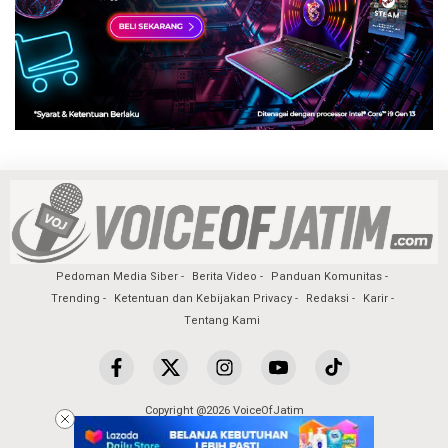
Pedoman Media Siber
Berita Video
Panduan Komunitas
Trending
Ketentuan dan Kebijakan Privacy
Redaksi
Karir
Tentang Kami
Copyright @2026 VoiceOfJatim
All Rights Reserved