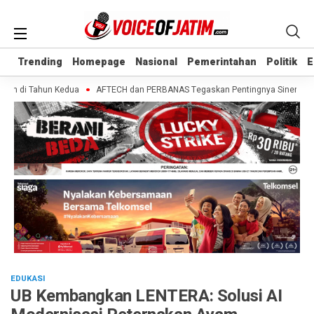
Trending
Trending
Homepage
Homepage
Nasional
Nasional
Pemerintahan
Pemerintahan
Politik
Politik
E
E
 di Tahun Kedua
AFTECH dan PERBANAS Tegaskan Pentingnya Sinergi Bank-Fin
EDUKASI
UB Kembangkan LENTERA: Solusi AI