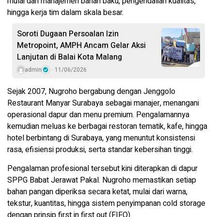
mulai dari manajemen bahan baku, pengendalian kualitas,
hingga kerja tim dalam skala besar.
Soroti Dugaan Persoalan Izin
Metropoint, AMPH Ancam Gelar Aksi
Lanjutan di Balai Kota Malang
admin
11/06/2026
Sejak 2007, Nugroho bergabung dengan Jenggolo
Restaurant Manyar Surabaya sebagai manajer, menangani
operasional dapur dan menu premium. Pengalamannya
kemudian meluas ke berbagai restoran tematik, kafe, hingga
hotel berbintang di Surabaya, yang menuntut konsistensi
rasa, efisiensi produksi, serta standar kebersihan tinggi.
Pengalaman profesional tersebut kini diterapkan di dapur
SPPG Babat Jerawat Pakal. Nugroho memastikan setiap
bahan pangan diperiksa secara ketat, mulai dari warna,
tekstur, kuantitas, hingga sistem penyimpanan cold storage
dengan prinsip first in first out (FIFO).