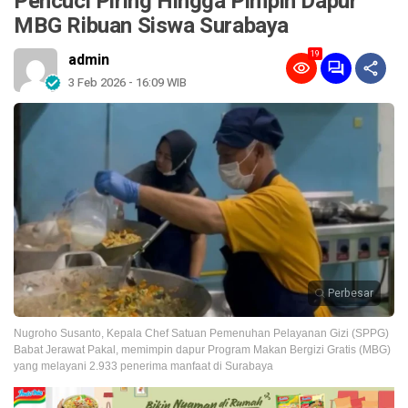
Pencuci Piring Hingga Pimpin Dapur
MBG Ribuan Siswa Surabaya
19
admin
3 Feb 2026 - 16:09 WIB
Perbesar
Nugroho Susanto, Kepala Chef Satuan Pemenuhan Pelayanan Gizi (SPPG)
Babat Jerawat Pakal, memimpin dapur Program Makan Bergizi Gratis (MBG)
yang melayani 2.933 penerima manfaat di Surabaya