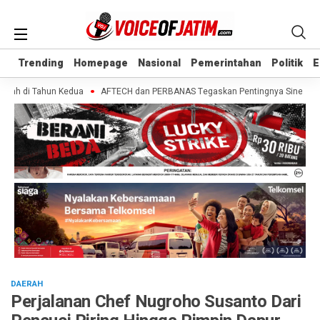
Trending
Trending
Homepage
Homepage
Nasional
Nasional
Pemerintahan
Pemerintahan
Politik
Politik
E
E
ah di Tahun Kedua
AFTECH dan PERBANAS Tegaskan Pentingnya Sinergi Bank-F
DAERAH
Perjalanan Chef Nugroho Susanto Dari