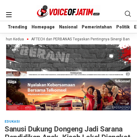
Trending
Trending
Homepage
Homepage
Nasional
Nasional
Pemerintahan
Pemerintahan
Politik
Politik
E
E
ahun Kedua
AFTECH dan PERBANAS Tegaskan Pentingnya Sinergi Bank-Fintech
EDUKASI
Sanusi Dukung Dongeng Jadi Sarana