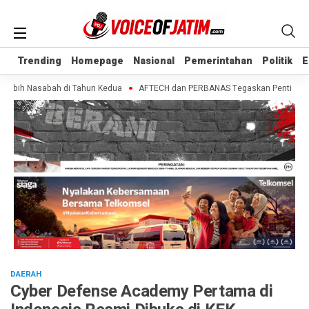
Trending
Trending
Homepage
Homepage
Nasional
Nasional
Pemerintahan
Pemerintahan
Politik
Politik
E
E
Lebih Nasabah di Tahun Kedua
AFTECH dan PERBANAS Tegaskan Pentingnya Sin
DAERAH
Cyber Defense Academy Pertama di