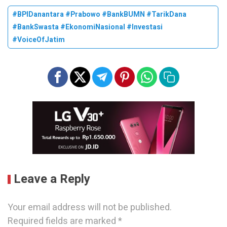
#BPIDanantara #Prabowo #BankBUMN #TarikDana
#BankSwasta #EkonomiNasional #Investasi
#VoiceOfJatim
Leave a Reply
Your email address will not be published.
Required fields are marked
*