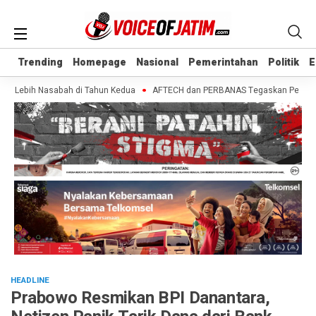
Trending
Trending
Homepage
Homepage
Nasional
Nasional
Pemerintahan
Pemerintahan
Politik
Politik
E
E
 Lebih Nasabah di Tahun Kedua
AFTECH dan PERBANAS Tegaskan Pentingnya Si
HEADLINE
Prabowo Resmikan BPI Danantara,