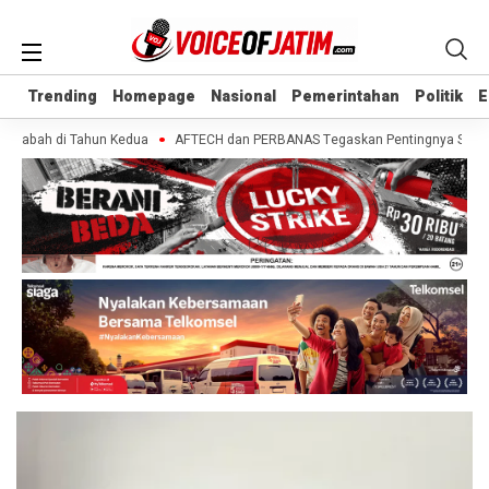
Trending
Trending
Homepage
Homepage
Nasional
Nasional
Pemerintahan
Pemerintahan
Politik
Politik
E
E
asabah di Tahun Kedua
AFTECH dan PERBANAS Tegaskan Pentingnya Sinergi Ba