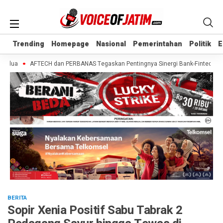
Trending
Trending
Homepage
Homepage
Nasional
Nasional
Pemerintahan
Pemerintahan
Politik
Politik
E
E
dua
AFTECH dan PERBANAS Tegaskan Pentingnya Sinergi Bank-Fintech untuk 
BERITA
Sopir Xenia Positif Sabu Tabrak 2