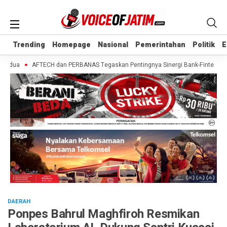
Trending
Trending
Homepage
Homepage
Nasional
Nasional
Pemerintahan
Pemerintahan
Politik
Politik
E
E
edua
AFTECH dan PERBANAS Tegaskan Pentingnya Sinergi Bank-Fintech untuk 
DAERAH
Ponpes Bahrul Maghfiroh Resmikan