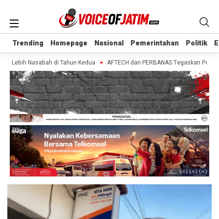
Trending
Trending
Homepage
Homepage
Nasional
Nasional
Pemerintahan
Pemerintahan
Politik
Politik
E
E
ta Lebih Nasabah di Tahun Kedua
AFTECH dan PERBANAS Tegaskan Pentingnya 