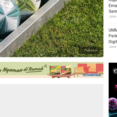
Rupi
Emas
Sema
June 
UMM
Per
Digi
June 
Perbesar