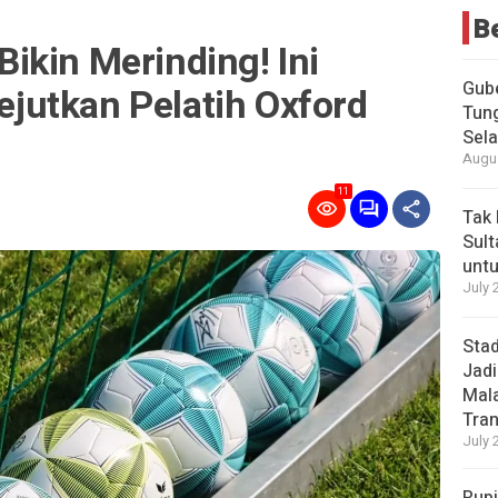
B
ikin Merinding! Ini
Gub
utkan Pelatih Oxford
Tung
Sel
Augus
11
Tak 
Sult
untu
July 
Stad
Jadi
Mala
Tran
July 