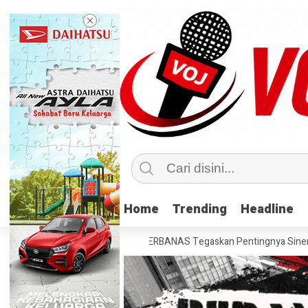
Home
Home
Trending
Trending
Headline
Headline
edua
AFTECH dan PERBANAS Tegaskan Pentingnya Sinergi Bank-Fintec