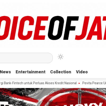
News
News
Entertainment
Entertainment
Collection
Collection
Video
Video
h untuk Perluas Akses Kredit Nasional
Pevita Pearce Ungkap Rahasi