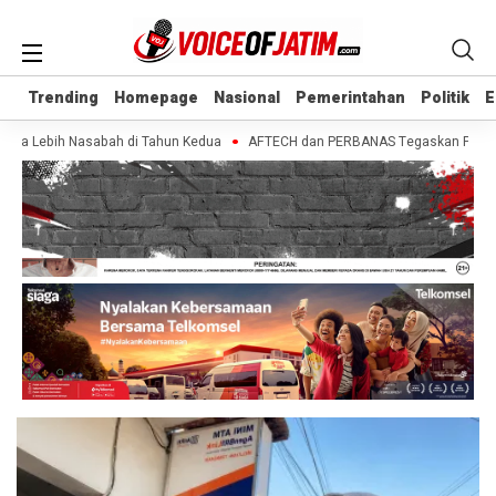
Trending
Trending
Homepage
Homepage
Nasional
Nasional
Pemerintahan
Pemerintahan
Politik
Politik
E
E
uta Lebih Nasabah di Tahun Kedua
AFTECH dan PERBANAS Tegaskan Pentingnya