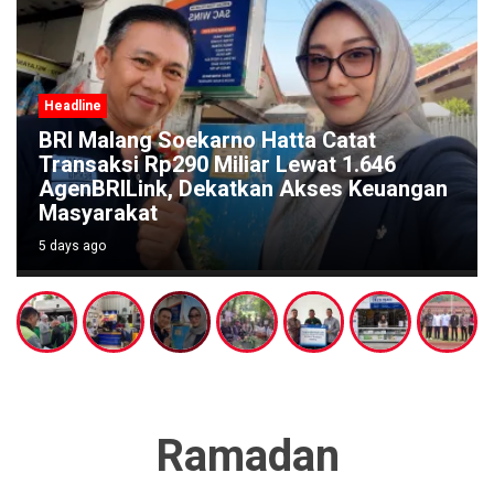
Headline
t
646
Festival Kali Brantas #5 Gaungkan
euangan
Pelestarian Sungai Lewat Ritual Bu
di Titik Nol Sumber Brantas
5 days ago
Ramadan