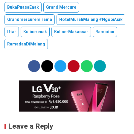
BukaPuasaEnak
Grand Mercure
Grandmercuremirama
HotelMurahMalang #NgopiAsik
Iftar
Kulinerenak
KulinerMakassar
Ramadan
RamadanDiMalang
Leave a Reply