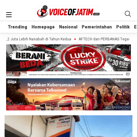
Trending
Trending
Homepage
Homepage
Nasional
Nasional
Pemerintahan
Pemerintahan
Politik
Politik
E
E
3,2 Juta Lebih Nasabah di Tahun Kedua
AFTECH dan PERBANAS Tegaskan Penti