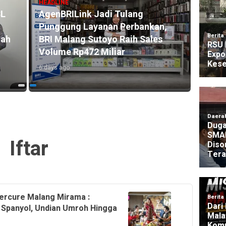
HEADLINE
SL
AgenBRILink Jadi Tulang
HEADLI
Punggung Layanan Perbankan,
BRI R
mah
BRI Malang Sutoyo Raih Sales
Akse
Volume Rp472 Miliar
104.2
6 days ago
4 days 
Iftar
ercure Malang Mirama :
 Spanyol, Undian Umroh Hingga