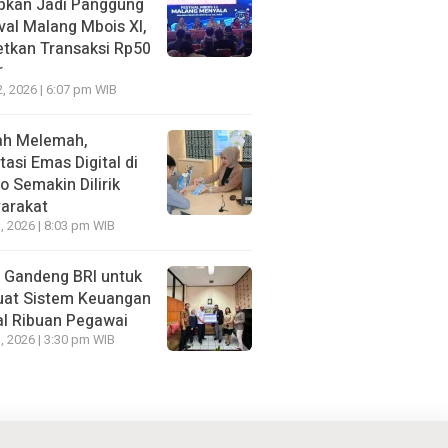
apkan Jadi Panggung
val Malang Mbois XI,
etkan Transaksi Rp50
r
2, 2026 | 6:07 pm WIB
ah Melemah,
tasi Emas Digital di
 Semakin Dilirik
arakat
, 2026 | 8:03 pm WIB
Gandeng BRI untuk
uat Sistem Keuangan
al Ribuan Pegawai
, 2026 | 3:30 pm WIB