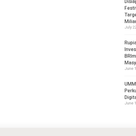
Disi
Festi
Targ
Milia
July 2
Rupi
Inves
BRImo
Masy
June 1
UMM 
Perk
Digit
June 1