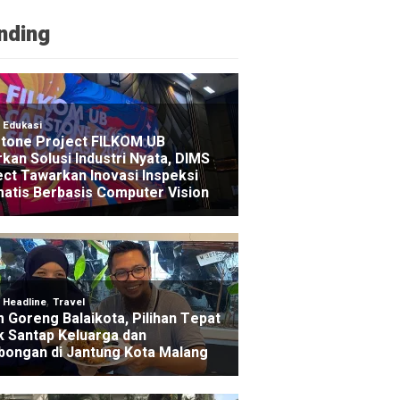
nding
NE
nur Jatim Bebaskan Tunggakan Pajak Motor Ojol Se
go