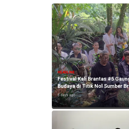
HEADLINE
l Selama Agustus
Festival Kali Brantas #5 Gaun
Budaya di Titik Nol Sumber B
5 days ago