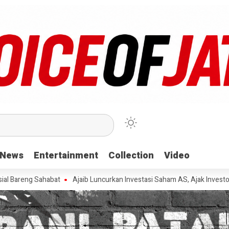
News
News
Entertainment
Entertainment
Collection
Collection
Video
Video
g Sahabat
Ajaib Luncurkan Investasi Saham AS, Ajak Investor Manf