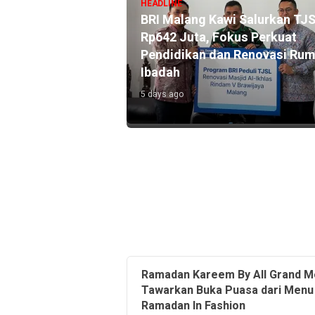
HEADLINE
ekarno Hatta Catat
BRI Malang Kawi Salurkan TJ
0 Miliar Lewat
Rp642 Juta, Fokus Perkuat
ink, Dekatkan
Pendidikan dan Renovasi Ru
an Masyarakat
Ibadah
5 days ago
Ramadan Kareem By All Grand M
Tawarkan Buka Puasa dari Menu
Ramadan In Fashion