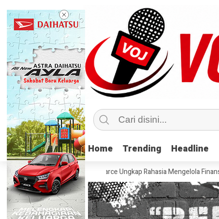
Home
Home
Trending
Trending
Headline
Headline
t Nasional
Pevita Pearce Ungkap Rahasia Mengelola Finansial Baren