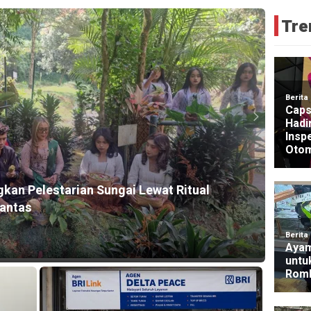
Tre
HEADLI
gkan Pelestarian Sungai Lewat Ritual
Guber
rantas
2026
1 day a