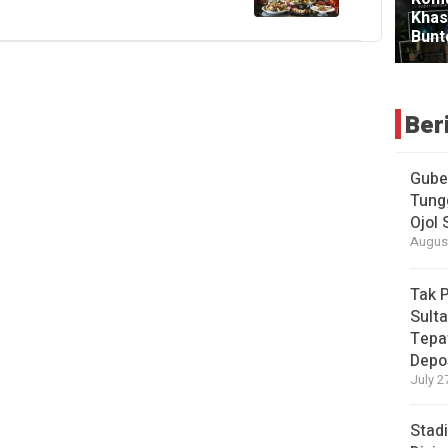
Ber
Gube
Tung
Ojol
August
Tak 
Sulta
Tepa
Depo
July 2
Stad