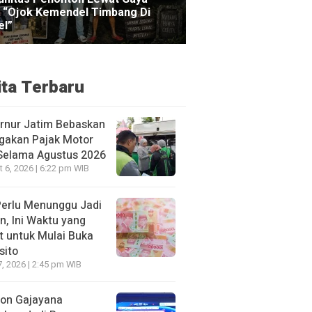
ita Terbaru
rnur Jatim Bebaskan
gakan Pajak Motor
 Selama Agustus 2026
 6, 2026 | 6:22 pm WIB
Perlu Menunggu Jadi
n, Ini Waktu yang
t untuk Mulai Buka
sito
7, 2026 | 2:45 pm WIB
ion Gajayana