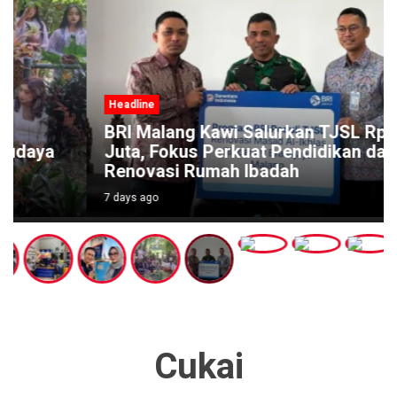
Headline
BRI Malang Kawi Salurkan TJSL Rp642
Juta, Fokus Perkuat Pendidikan dan
Renovasi Rumah Ibadah
7 days ago
Cukai