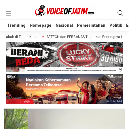
Trending
Trending
Homepage
Homepage
Nasional
Nasional
Pemerintahan
Pemerintahan
Politik
Politik
E
E
asabah di Tahun Kedua
AFTECH dan PERBANAS Tegaskan Pentingnya Sinergi Ba