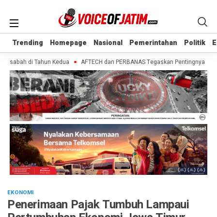
Trending
Trending
Homepage
Homepage
Nasional
Nasional
Pemerintahan
Pemerintahan
Politik
Politik
E
E
asabah di Tahun Kedua
AFTECH dan PERBANAS Tegaskan Pentingnya Sinergi Ba
EKONOMI
Penerimaan Pajak Tumbuh Lampaui