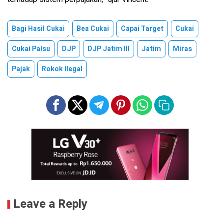
Bagi Hasil Cukai
Bea Cukai
Capai Target
Cukai
Cukai Palsu
DJP
DJP Jatim III
Jatim
Miras
Pajak
Rokok Ilegal
Leave a Reply