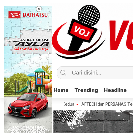
Home
Home
Trending
Trending
Headline
Headline
bih Nasabah di Tahun Kedua
AFTECH dan PERBANAS Tegaskan Pentingny