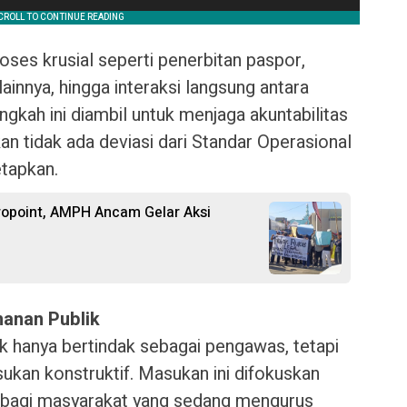
ses krusial seperti penerbitan paspor,
ainnya, hingga interaksi langsung antara
kah ini diambil untuk menjaga akuntabilitas
n tidak ada deviasi dari Standar Operasional
etapkan.
ropoint, AMPH Ancam Gelar Aksi
manan Publik
k hanya bertindak sebagai pengawas, tetapi
kan konstruktif. Masukan ini difokuskan
 bagi masyarakat yang sedang mengurus