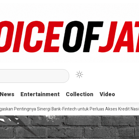
News
News
Entertainment
Entertainment
Collection
Collection
Video
Video
a Sinergi Bank-Fintech untuk Perluas Akses Kredit Nasional
Pevit