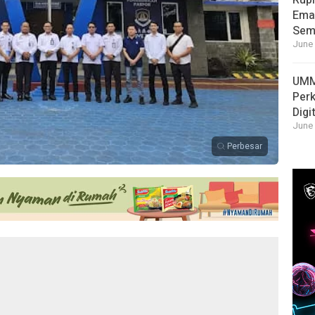
Rupi
Emas
Sema
June 
UMM
Per
Digi
June 
Perbesar