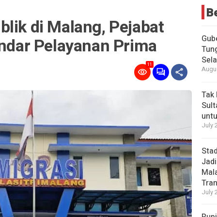
B
lik di Malang, Pejabat
Gub
andar Pelayanan Prima
Tung
Sel
11
Augus
Tak 
Sult
untu
July 
Stad
Jadi
Mala
Tran
July 