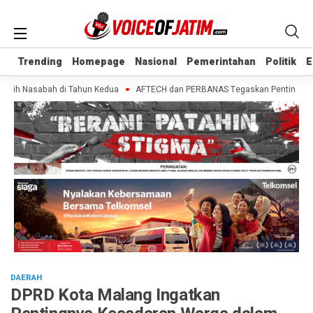
Trending
Trending
Homepage
Homepage
Nasional
Nasional
Pemerintahan
Pemerintahan
Politik
Politik
E
E
bih Nasabah di Tahun Kedua
AFTECH dan PERBANAS Tegaskan Pentingnya Siner
DAERAH
DPRD Kota Malang Ingatkan