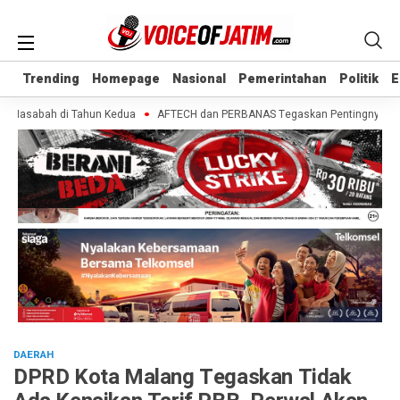
Trending
Trending
Homepage
Homepage
Nasional
Nasional
Pemerintahan
Pemerintahan
Politik
Politik
E
E
 Nasabah di Tahun Kedua
AFTECH dan PERBANAS Tegaskan Pentingnya Sinergi 
DAERAH
DPRD Kota Malang Tegaskan Tidak