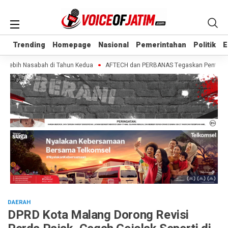
Trending
Trending
Homepage
Homepage
Nasional
Nasional
Pemerintahan
Pemerintahan
Politik
Politik
E
E
Lebih Nasabah di Tahun Kedua
AFTECH dan PERBANAS Tegaskan Pentingnya Sin
DAERAH
DPRD Kota Malang Dorong Revisi