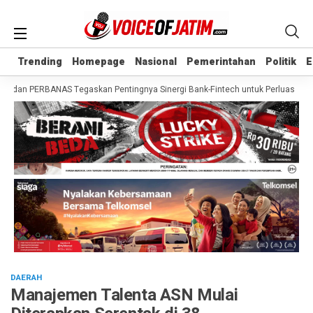
Trending
Trending
Homepage
Homepage
Nasional
Nasional
Pemerintahan
Pemerintahan
Politik
Politik
E
E
an PERBANAS Tegaskan Pentingnya Sinergi Bank-Fintech untuk Perluas Akses K
DAERAH
Manajemen Talenta ASN Mulai