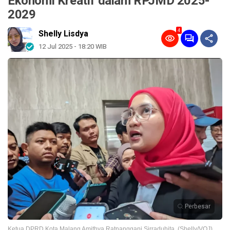
Ekonomi Kreatif dalam RPJMD 2025-
2029
4
Shelly Lisdya
12 Jul 2025 - 18:20 WIB
Perbesar
Ketua DPRD Kota Malang Amithya Ratnanggani Sirraduhita. (Shelly/VOJ)