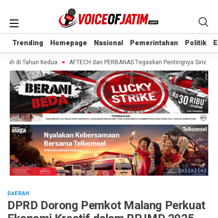
Trending
Trending
Homepage
Homepage
Nasional
Nasional
Pemerintahan
Pemerintahan
Politik
Politik
E
E
ah di Tahun Kedua
AFTECH dan PERBANAS Tegaskan Pentingnya Sinergi Bank-F
DAERAH
DPRD Dorong Pemkot Malang Perkuat