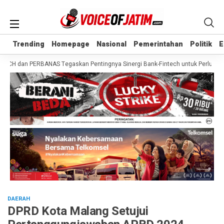
Trending
Trending
Homepage
Homepage
Nasional
Nasional
Pemerintahan
Pemerintahan
Politik
Politik
E
E
H dan PERBANAS Tegaskan Pentingnya Sinergi Bank-Fintech untuk Perluas Akse
DAERAH
DPRD Kota Malang Setujui