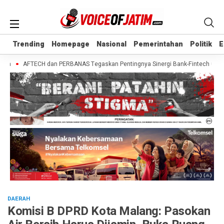
Trending
Trending
Homepage
Homepage
Nasional
Nasional
Pemerintahan
Pemerintahan
Politik
Politik
E
E
a
AFTECH dan PERBANAS Tegaskan Pentingnya Sinergi Bank-Fintech untuk Pe
DAERAH
Komisi B DPRD Kota Malang: Pasokan