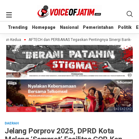
Trending
Trending
Homepage
Homepage
Nasional
Nasional
Pemerintahan
Pemerintahan
Politik
Politik
E
E
hun Kedua
AFTECH dan PERBANAS Tegaskan Pentingnya Sinergi Bank-Fintech u
DAERAH
Jelang Porprov 2025, DPRD Kota