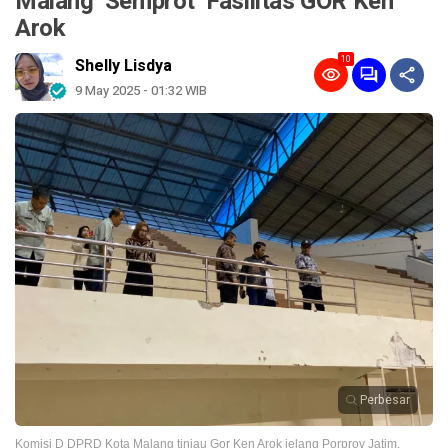
Malang ‘Semprot’ Fasilitas GOR Ken
Arok
10
Shelly Lisdya
9 May 2025 - 01:32 WIB
Perbesar
Komisi D DPRD Kota Malang tinjau Gor Ken Arok jelang Porprov Jatim.