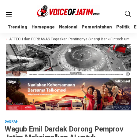
Trending
Trending
Homepage
Homepage
Nasional
Nasional
Pemerintahan
Pemerintahan
Politik
Politik
E
E
AFTECH dan PERBANAS Tegaskan Pentingnya Sinergi Bank-Fintech untuk Perlu
DAERAH
Wagub Emil Dardak Dorong Pemprov