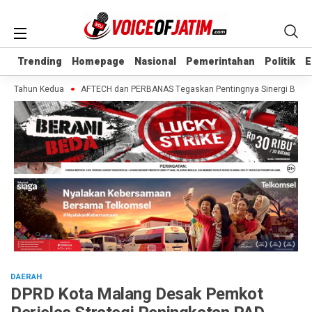
Trending
Trending
Homepage
Homepage
Nasional
Nasional
Pemerintahan
Pemerintahan
Politik
Politik
E
E
i Tahun Kedua
AFTECH dan PERBANAS Tegaskan Pentingnya Sinergi Bank-Finte
DAERAH
DPRD Kota Malang Desak Pemkot