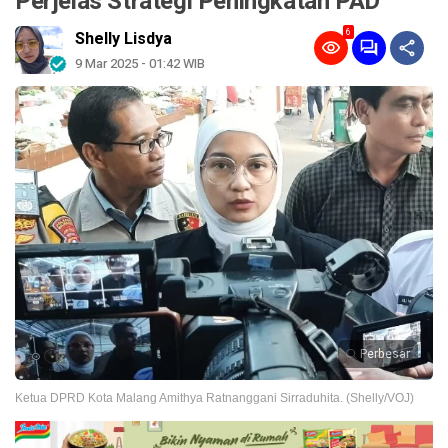
Perjelas Strategi Peningkatan PAD
6
Shelly Lisdya
9 Mar 2025 - 01:42 WIB
Perbesar
Ketua DPRD Kota Malang Amithya Ratnanggani Sirraduhita. (Shelly/VOJ)