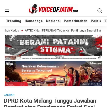
Trending
Trending
Homepage
Homepage
Nasional
Nasional
Pemerintahan
Pemerintahan
Politik
Politik
E
E
Tahun Kedua
AFTECH dan PERBANAS Tegaskan Pentingnya Sinergi Bank-Fintech
DAERAH
DPRD Kota Malang Tunggu Jawaban