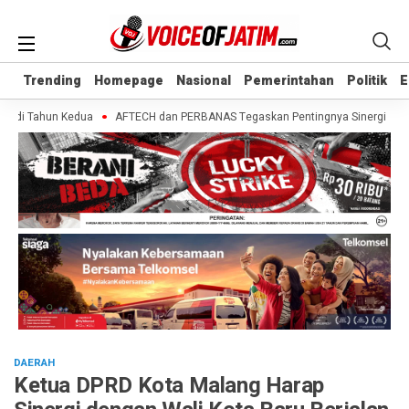
Trending
Trending
Homepage
Homepage
Nasional
Nasional
Pemerintahan
Pemerintahan
Politik
Politik
E
E
 di Tahun Kedua
AFTECH dan PERBANAS Tegaskan Pentingnya Sinergi Bank-Fin
DAERAH
Ketua DPRD Kota Malang Harap