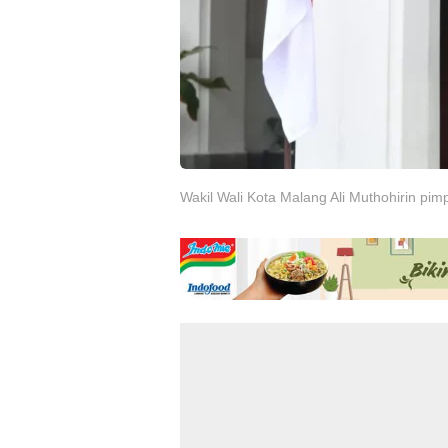
Wakil Wali Kota Malang Ali Muthohirin pimpi