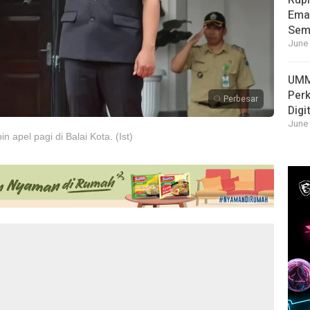
Rupi
Emas
Sema
June 
UMM
Per
Perbesar
Digi
June 
n apel pagi di Balai Kota. (Ist)