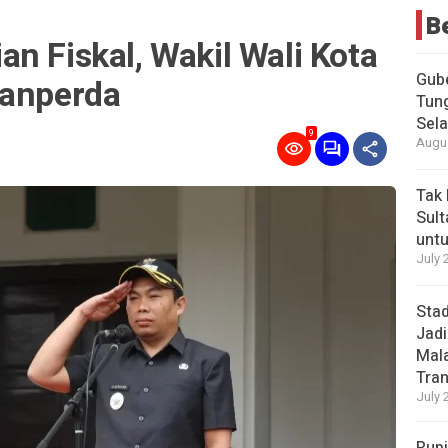
B
n Fiskal, Wakil Wali Kota
Gub
Ranperda
Tung
Sel
9
Augus
Tak 
Sult
untu
July 
Stad
Jadi
Mala
Tran
July 