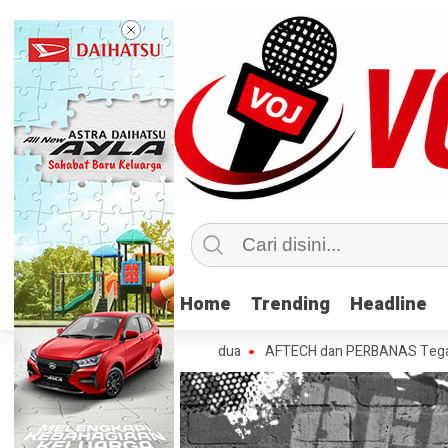
Home
Home
Trending
Trending
Headline
Headline
bih Nasabah di Tahun Kedua
AFTECH dan PERBANAS Tegaskan Pentingn