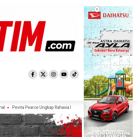
ta Pearce Ungkap Rahasia Mengelola Finansial Bareng Sahabat
Ajaib 