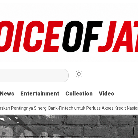
News
News
Entertainment
Entertainment
Collection
Collection
Video
Video
ya Sinergi Bank-Fintech untuk Perluas Akses Kredit Nasional
Pevi