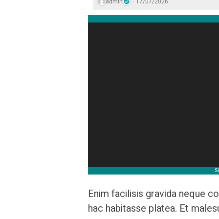
admin
17/07/2026
Enim facilisis gravida neque co
hac habitasse platea. Et males