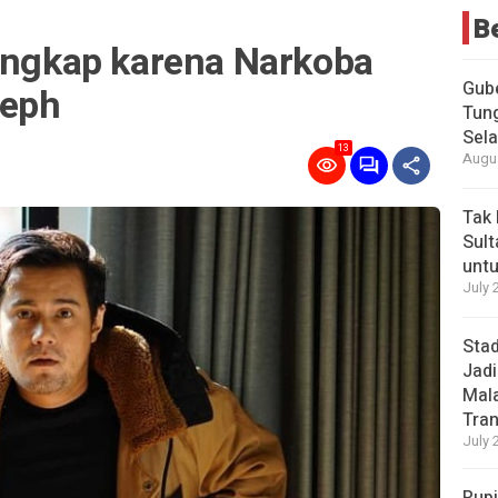
B
tangkap karena Narkoba
Gub
seph
Tung
Sel
13
Augus
Tak 
Sult
untu
July 
Stad
Jadi
Mala
Tran
July 