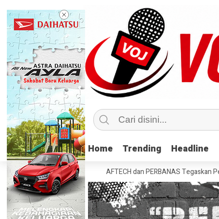
Home
Home
Trending
Trending
Headline
Headline
ah di Tahun Kedua
AFTECH dan PERBANAS Tegaskan Pentingnya Sinerg