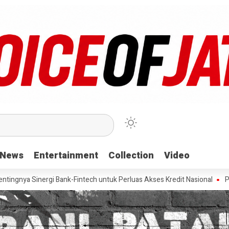
News
News
Entertainment
Entertainment
Collection
Collection
Video
Video
i Bank-Fintech untuk Perluas Akses Kredit Nasional
Pevita Pearce