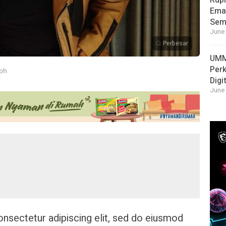
Rupi
Emas
Sema
June 
Perbesar
UMM
Per
ph
Digi
June 
nsectetur adipiscing elit, sed do eiusmod