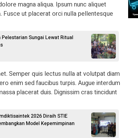
 dolore magna aliqua. Ipsum nunc aliquet
. Fusce ut placerat orci nulla pellentesque
 Pelestarian Sungai Lewat Ritual
as
et. Semper quis lectus nulla at volutpat diam
ibero enim sed faucibus turpis. Augue interdum
assa placerat duis. Dignissim cras tincidunt
diktisaintek 2026 Diraih STIE
 Kembangkan Model Kepemimpinan