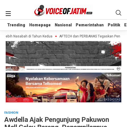
Trending
Trending
Homepage
Homepage
Nasional
Nasional
Pemerintahan
Pemerintahan
Politik
Politik
E
E
Lebih Nasabah di Tahun Kedua
AFTECH dan PERBANAS Tegaskan Pentingnya Sin
FASHION
Awdella Ajak Pengunjung Pakuwon