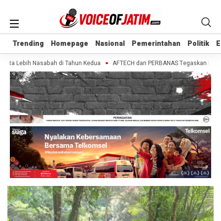
Trending
Trending
Homepage
Homepage
Nasional
Nasional
Pemerintahan
Pemerintahan
Politik
Politik
E
E
uta Lebih Nasabah di Tahun Kedua
AFTECH dan PERBANAS Tegaskan Pentingnya