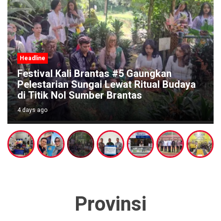
Headline
BRI Malang Kawi Salurkan TJSL Rp642
a
Juta, Fokus Perkuat Pendidikan dan
Renovasi Rumah Ibadah
4 days ago
Provinsi