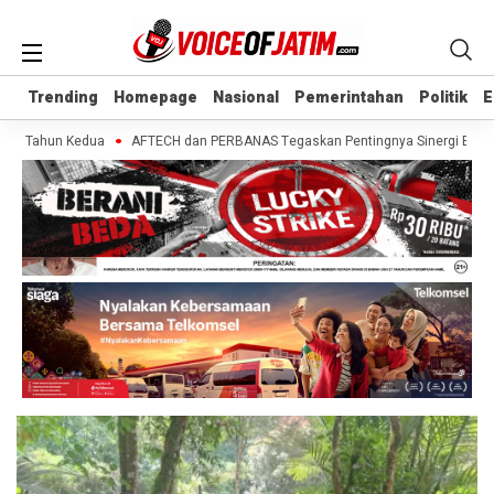
Trending
Trending
Homepage
Homepage
Nasional
Nasional
Pemerintahan
Pemerintahan
Politik
Politik
E
E
di Tahun Kedua
AFTECH dan PERBANAS Tegaskan Pentingnya Sinergi Bank-Fint