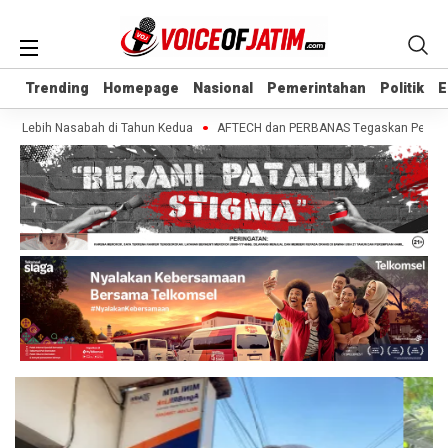
Trending
Trending
Homepage
Homepage
Nasional
Nasional
Pemerintahan
Pemerintahan
Politik
Politik
E
E
a Lebih Nasabah di Tahun Kedua
AFTECH dan PERBANAS Tegaskan Pentingnya S