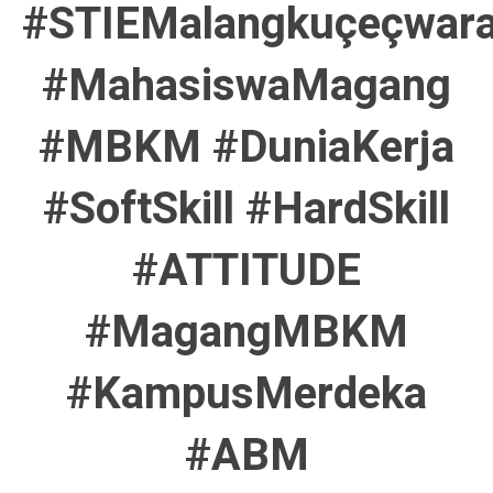
#STIEMalangkuçeçwar
#MahasiswaMagang
#MBKM #DuniaKerja
#SoftSkill #HardSkill
#ATTITUDE
#MagangMBKM
#KampusMerdeka
#ABM