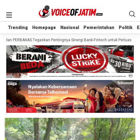
Trending
Trending
Homepage
Homepage
Nasional
Nasional
Pemerintahan
Pemerintahan
Politik
Politik
E
E
dan PERBANAS Tegaskan Pentingnya Sinergi Bank-Fintech untuk Perluas Akses K