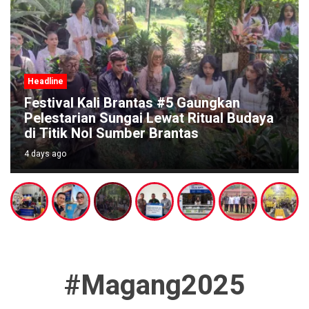
Headline
BRI Malang Kawi Salurkan TJSL Rp642
Juta, Fokus Perkuat Pendidikan dan
Renovasi Rumah Ibadah
4 days ago
#Magang2025