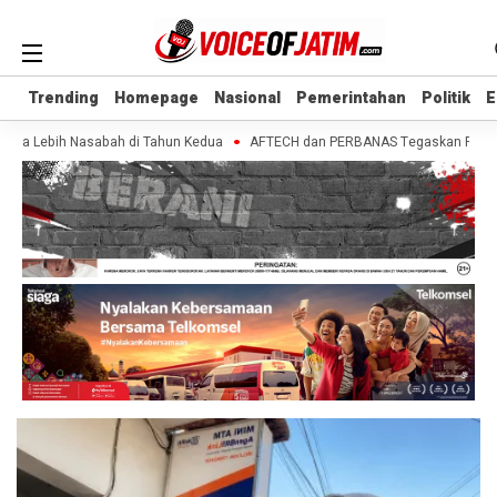
Trending
Trending
Homepage
Homepage
Nasional
Nasional
Pemerintahan
Pemerintahan
Politik
Politik
E
E
uta Lebih Nasabah di Tahun Kedua
AFTECH dan PERBANAS Tegaskan Pentingnya