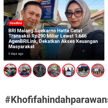
Headline
Festival Kali Brantas #5 Gaungkan
Pelestarian Sungai Lewat Ritual Budaya
di Titik Nol Sumber Brantas
5 days ago
#khofifahindahparawan