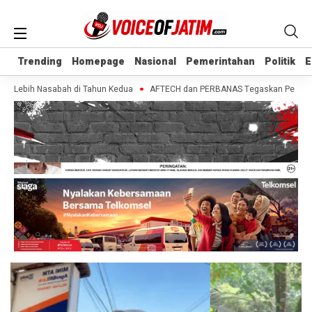
Trending
Trending
Homepage
Homepage
Nasional
Nasional
Pemerintahan
Pemerintahan
Politik
Politik
E
E
a Lebih Nasabah di Tahun Kedua
AFTECH dan PERBANAS Tegaskan Pentingnya S