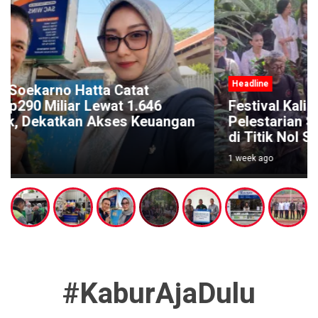
Headline
Festival Kali Brantas #5 Gaungkan
Pelestarian Sungai Lewat Ritual Budaya
di Titik Nol Sumber Brantas
1 week ago
#KaburAjaDulu