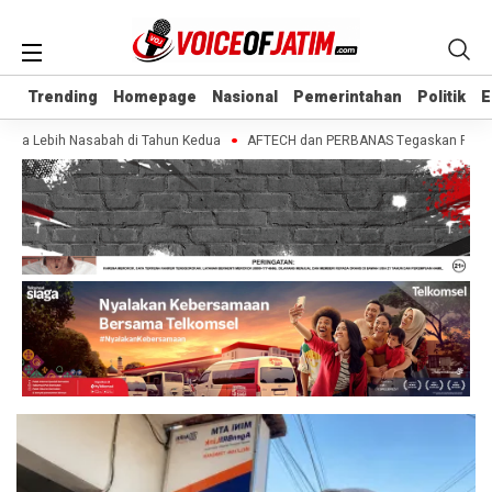
Trending
Trending
Homepage
Homepage
Nasional
Nasional
Pemerintahan
Pemerintahan
Politik
Politik
E
E
uta Lebih Nasabah di Tahun Kedua
AFTECH dan PERBANAS Tegaskan Pentingnya