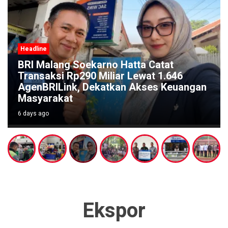
Headline
Festival Kali Brantas #5 Gaungkan
an
Pelestarian Sungai Lewat Ritual Budaya
di Titik Nol Sumber Brantas
6 days ago
Ekspor